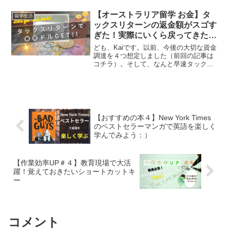
折り、カフェの素晴らしさに気付かせて
くれたのが何を隠そうオーストラリアと
【オーストラリア留学 お金】タ
留学生活
いう訳ですが(知ら...
ックスリターンの返金額がスゴす
ぎた！実際にいくら戻ってきたか
公開
ども、Kaiです。以前、今後の大切な資金
調達を４つ想定しました（前回の記事は
コチラ）。そして、なんと早速タックス
リターンの結果が返ってきました！早過
ぎてビビる笑ということでその額を報告
します。コチラが僕の2023〜2024年度の
所得と税金額...
【おすすめの本４】New York Times
のベストセラーマンガで英語を楽しく
学んでみよう：）
【作業効率UP＃４】教育現場で大活
躍！覚えておきたいショートカットキ
ー
コメント