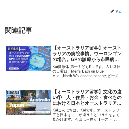
Kai
関連記事
【オーストラリア留学】オースト
留学生活
ラリアの病院事情。ウーロンゴン
の場合。GPの診療から市民病院
での手術までの流れとかかった費
Kai健康体 第一！どもKaiです。３月３日
用を紹介。
の日曜日、Men's Bath on Blue
Mile（North Wollongong beachのビーチ沿
いにあるロックプール）で踏んでしまっ
たんです。・・・ウニを。そこからGPと
呼ばれる一...
【オーストラリア留学】文化の違
留学生活
い① 人・住居・お金・食べもの
における日本とオーストラリアの
違い。
Kaiこんにちは、Kaiです。オーストラリ
アと日本はここが違う！というのをよく
見かけます。今回は何度かオーストラリ
アで生活した身として人・生活・社会の
観点から僕が感じた日本とオーストラリ