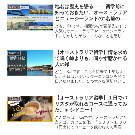
アの違いについてです。①人②住居③お
地名は歴史を語る —— 留学前に
留学生活
金④食べもの⑤交通...
知っておきたい、オーストラリア
とニュージーランドの“名前の由
来”
ども、Kaiです。相変わらず留学先として
人気なオーストラリアやニュージーラン
ド。しかしながら、こんなことを感じた
ことはありませんか。・シドニーやメル
ボルンの名前の由来・ダーウィンって進
化論のダーウィンと関係あるの？・日本
【オーストラリア留学】情を求め
留学生活
ではニュージーって略...
て鳴く蝉よりも、鳴かず惹かれる
人の縁
ども、Kaiです。こちらに来て１年ちょ
い、今日はいよいよウーロンゴンを発つ
日となりました。１つ大きな区切りとし
て、今回はこのオーストラリア生活を振
り返りたいと思います。なんと言っても
人との縁に恵まれた１年でした。最初に
【オーストラリア留学】１日でバ
留学生活
お世話になったホストマ...
リスタが取れるコースに通ってみ
た。in シドニー！
こんにちは、Kaiです。オーストラリアと
言えば、カフェ文化。「５００〜１,００
０円出してコーヒーを飲むなんて馬鹿げ
ている」と尖とがっていた僕の鼻をへし