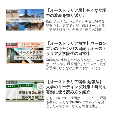
わりました！！つまり・・・これにて１
年間の大学院終了です！！（パチパチパ
チパチ）笑顔で週末を迎えられまし
【オーストラリア歴】色々な立場
留学生活
た！！感無量すぎる・・・...
での渡豪を振り返り。
Kaiこんにちは、Kaiです。今日は雑多な
記事です。唐突ですが、僕はオーストラ
リアが大好きで、今回で４回目の渡豪と
なります。何かを自身の経験踏まえて話
そうと思うと１回自分の渡豪歴をまとめ
ておいた方がいいかもしれんと思いまし
【オーストラリア留学】ウーロン
留学生活
て、僭越ながらこれ...
ゴンのキャンパス日記：オースト
ラリア大学院生の日常①
Kai学びの軌跡をつづろうかな。こんばん
は、Kaiです。以前紹介したラスボスたち
が手強くなかなか更新できずにいます。
今回は僕の日常を書いていきます。ザ・
日常です。ありのままを書いた記事にも
魅力はある、きっと誰かの参考にな
【オーストラリア留学 勉強法】
留学生活
る・・・そんな気がし...
大学のリーディング対策！時間を
有効に使う読み方を紹介
ども、Kaiです。世間はイースター、課題
も期限。そんな中Netflixでガメラ２を見
直したんですが、なんと養老先生が出演
していた！！先生こんなとこで何やって