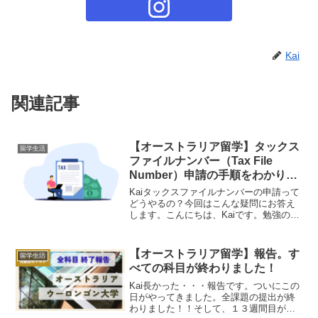
Kai
関連記事
【オーストラリア留学】タックス
留学生活
ファイルナンバー（Tax File
Number）申請の手順をわかりや
すく解説。現地で働くための下準
Kaiタックスファイルナンバーの申請って
備を整えよう！
どうやるの？今回はこんな疑問にお答え
します。こんにちは、Kaiです。勉強のし
過ぎで首裏の付け根が激痛に見舞われて
います。サッカーで体を温めたら良くな
ったのできっと凝っていたのだと思いま
【オーストラリア留学】報告。す
留学生活
す。勉強のし過ぎ...
べての科目が終わりました！
Kai長かった・・・報告です。ついにこの
日がやってきました。全課題の提出が終
わりました！！そして、１３週間目が終