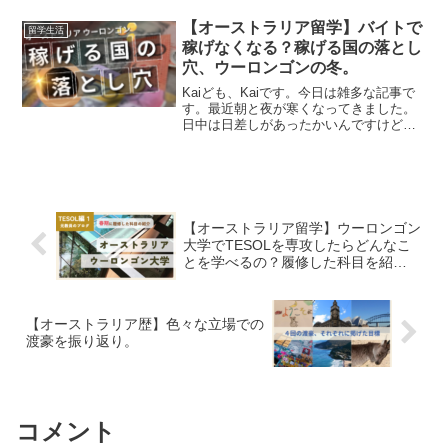
んすか？！めちゃくちゃびっくりしまし
た笑。今日は「読む」ことについて考え
【オーストラリア留学】バイトで
留学生活
たいと思いま...
稼げなくなる？稼げる国の落とし
穴、ウーロンゴンの冬。
Kaiども、Kaiです。今日は雑多な記事で
す。最近朝と夜が寒くなってきました。
日中は日差しがあったかいんですけど
ね。今週はお世話になった大学の先生に
会ったり、私立の先生にお話を聞いた
り、何より成績が開示されるということ
でイベント盛りだくさん...
【オーストラリア留学】ウーロンゴン
大学でTESOLを専攻したらどんなこ
とを学べるの？履修した科目を紹
介。〜前期編〜
【オーストラリア歴】色々な立場での
渡豪を振り返り。
コメント