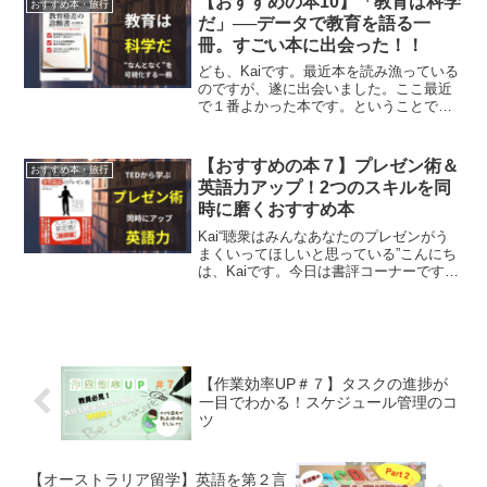
【おすすめの本10】「教育は科学
おすすめ本・旅行
力を伝えたいと...
だ」──データで教育を語る一
冊。すごい本に出会った！！
ども、Kaiです。最近本を読み漁っている
のですが、遂に出会いました。ここ最近
で１番よかった本です。ということで今
回紹介する本は「教育」に関する内容に
なります。本のタイトル：教育格差の診
断書 データからわかる実態と処方箋
【おすすめの本７】プレゼン術＆
おすすめ本・旅行
著 ：川口俊明出版...
英語力アップ！2つのスキルを同
時に磨くおすすめ本
Kai“聴衆はみんなあなたのプレゼンがう
まくいってほしいと思っている”こんにち
は、Kaiです。今日は書評コーナーです。
また大分ダイブ、空いちまった笑。僕が
「なるほど、これは確かにええんやない
の！」と感じた本を独断と偏見で紹介し
ていきます。今...
【作業効率UP＃７】タスクの進捗が
一目でわかる！スケジュール管理のコ
ツ
【オーストラリア留学】英語を第２言