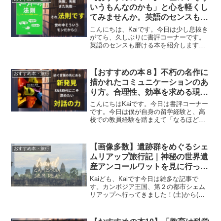
おり歴史的な風景と...
いうもんなのかも」と心を軽くし
てみませんか。英語のセンスも磨
ける世の中の法則をまとめた１
こんにちは、Kaiです。今日は少し息抜き
冊。
がてら、久しぶりに書評コーナーです。
英語のセンスも磨ける本を紹介します。
失敗した。また、失敗した！ああ、また
失敗した！それ、法則です。今回紹介す
るのは、アーサー・ブロック 著の愉快な
【おすすめの本８】不朽の名作に
おすすめ本・旅行
１冊「２１世紀版 ...
描かれたコミュニケーションのあ
り方。合理性、効率を求める現代
にこそ突き刺さる１冊。
こんにちはKaiです。今日は書評コーナー
です。今日は僕が自身の留学経験と、高
校での教員経験を踏まえて「なるほど、
これは確かに的を射ている！実践でも通
用するぞ」と感じた本を独断と偏見で紹
介していきます。今回紹介する本は「コ
【画像多数】遺跡群をめぐるシェ
おすすめ本・旅行
ミュニケーション」に...
ムリアップ旅行記｜神秘の世界遺
産アンコールワットを見に行って
きました！
Kaiども、Kaiです今日は雑多な記事で
す。カンボジア王国、第２の都市シェム
リアップへ行ってきました！(土)から(火)
朝にかけた２泊４日旅行。アンコールワ
ットをはじめとしたアンコール遺跡群を
堪能してきました。訪れた場所やその魅