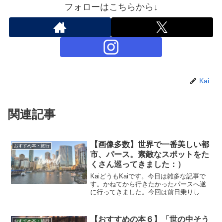
フォローはこちらから↓
Kai
関連記事
【画像多数】世界で一番美しい都
おすすめ本・旅行
市、パース。素敵なスポットをた
くさん巡ってきました：）
KaiどうもKaiです。今日は雑多な記事で
す。かねてから行きたかったパースへ遂
に行ってきました。今回は前日乗りして
３日間と言うプラン。訪れた場所を紹介
します。西オーストラリア州の州都パー
スは「世界で一番美しい街」と言われて
【おすすめの本６】「世の中そう
おすすめ本・旅行