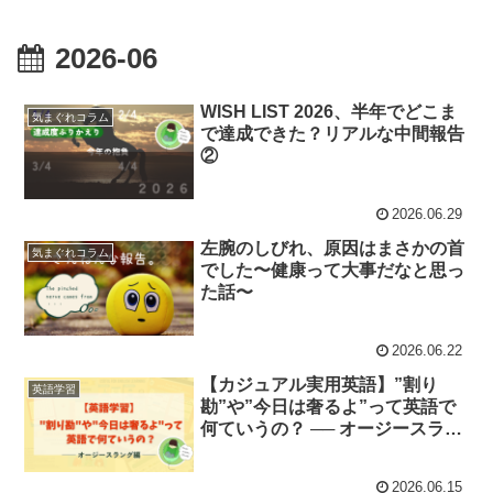
2026-06
WISH LIST 2026、半年でどこま
気まぐれコラム
で達成できた？リアルな中間報告
②
2026.06.29
左腕のしびれ、原因はまさかの首
気まぐれコラム
でした〜健康って大事だなと思っ
た話〜
2026.06.22
【カジュアル実用英語】”割り
英語学習
勘”や”今日は奢るよ”って英語で
何ていうの？ ── オージースラン
グ編
2026.06.15