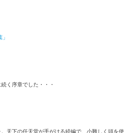
葉」
に続く序章でした・・・
た。天下の任天堂が手がける続編で、小難しく頭を使