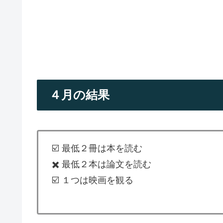
４月の結果
☑️ 最低２冊は本を読む
✖️ 最低２本は論文を読む
☑️ １つは映画を観る