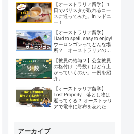
【オーストラリア留学】１
日でバリスタが取れるコー
スに通ってみた。in シドニ
ー！
【オーストラリア留学】
Hard to spell, easy to enjoy!
ウーロンゴンってどんな場
所？ オーストラリアのウ
ーロンゴンについて紹介
【教員の給与２】公立教員
の格付け（号数）はどう上
がっていくのか。一例を紹
介。
【オーストラリア留学】
Lost Property 落とし物は
返ってくる？ オーストラリ
アで電車に財布を忘れた
話。
アーカイブ