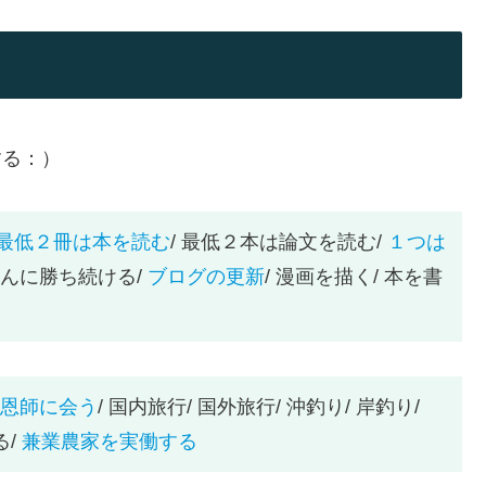
する：）
最低２冊は本を読む
/ 最低２本は論文を読む/
１つは
さんに勝ち続ける/
ブログの更新
/ 漫画を描く/ 本を書
恩師に会う
/ 国内旅行/ 国外旅行/ 沖釣り/ 岸釣り/
る/
兼業農家を実働する