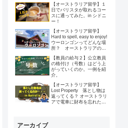
【オーストラリア留学】１
日でバリスタが取れるコー
スに通ってみた。in シドニ
ー！
【オーストラリア留学】
Hard to spell, easy to enjoy!
ウーロンゴンってどんな場
所？ オーストラリアのウ
ーロンゴンについて紹介
【教員の給与２】公立教員
の格付け（号数）はどう上
がっていくのか。一例を紹
介。
【オーストラリア留学】
Lost Property 落とし物は
返ってくる？ オーストラリ
アで電車に財布を忘れた
話。
アーカイブ